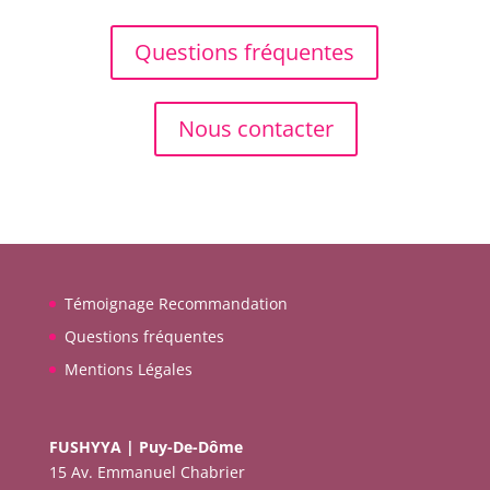
Questions fréquentes
Nous contacter
Témoignage Recommandation
Questions fréquentes
Mentions Légales
FUSHYYA | Puy-De-Dôme
15 Av. Emmanuel Chabrier